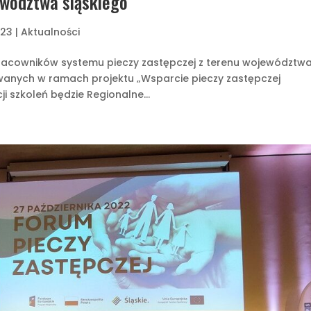
ewództwa śląskiego
023
|
Aktualności
racowników systemu pieczy zastępczej z terenu województw
owanych w ramach projektu „Wsparcie pieczy zastępczej
i szkoleń będzie Regionalne...