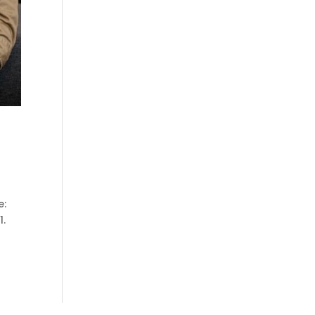
e:
1.