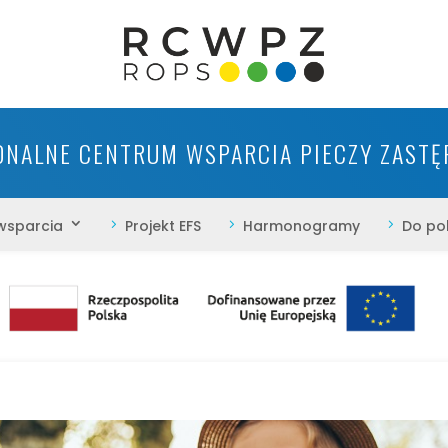
ONALNE CENTRUM WSPARCIA PIECZY ZASTĘ
wsparcia
5
Projekt EFS
5
Harmonogramy
5
Do po